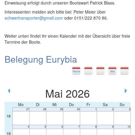
Einweisung erfolgt durch unseren Bootswart Patrick Blass.
Interessenten melden sich bitte bei: Peter Meier über
schwertransporter@gmail.com
oder 0151/222 870 86.
Weiter unten findet ihr einen Kalender mit der Übersicht über freie
Termine der Boote.
Belegung Eurybia
Heute
Mai
Mai 2026
Mo
Di
Mi
Do
Fr
Sa
So
27
28
29
30
1
2
3
18
4
5
6
7
8
9
10
19