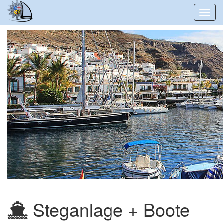
Toggl
navig
Steganlage + Boote